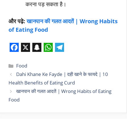
करना पड़ सकता है।
और पढ़े:
खानपान की गलत आदतें | Wrong Habits
of Eating Food
F
X
S
W
T
a
n
h
e
Categories
Food
c
a
a
l
Dahi Khane Ke Fayde | दही खाने के फायदे | 10
e
p
t
e
Health Benefits of Eating Curd
b
c
s
g
खानपान की गलत आदतें | Wrong Habits of Eating
o
h
A
r
Food
o
a
p
a
k
t
p
m