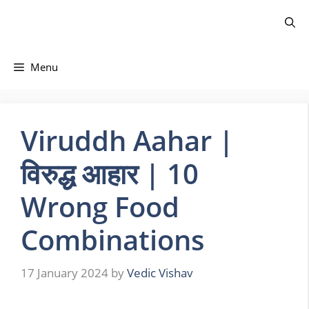
Skip
to
content
Menu
Viruddh Aahar |
विरुद्ध आहार | 10
Wrong Food
Combinations
17 January 2024
by
Vedic Vishav