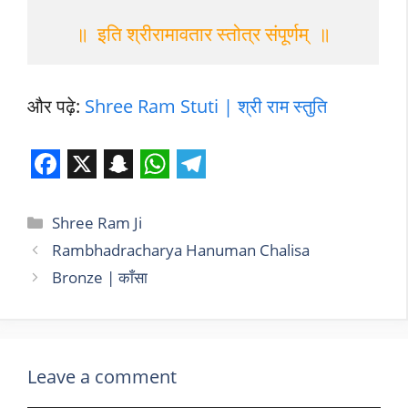
॥  इति श्रीरामावतार स्तोत्र संपूर्णम्  ॥
और पढ़े:
Shree Ram Stuti | श्री राम स्तुति
F
X
S
W
T
a
n
h
e
Categories
Shree Ram Ji
c
a
a
l
Rambhadracharya Hanuman Chalisa
e
p
t
e
Bronze | काँसा
b
c
s
g
o
h
A
r
o
a
p
a
Leave a comment
k
t
p
m