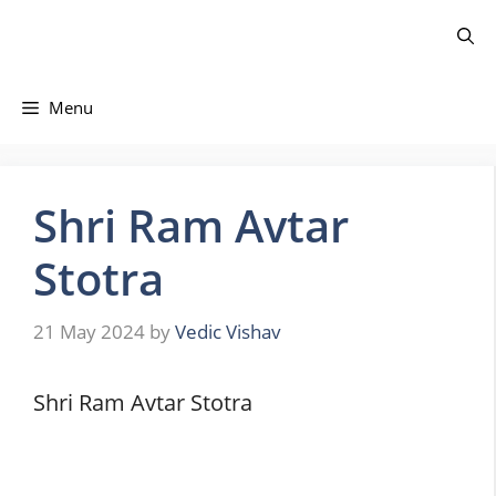
Skip
to
content
Menu
Shri Ram Avtar
Stotra
21 May 2024
by
Vedic Vishav
Shri Ram Avtar Stotra